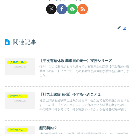
sr
関連記事
【年次有給休暇 基準日の統一】実務シリーズ
人事の仕事
僕が、この後取り組もうと思っている実務上の課題【年次有給休暇
基準日の統一】について、その必要性と具体的な手法を記事にしま
した。
【社労士試験 勉強】今するべきこと２
社労士として
社労士試験も受験申し込みが始まり、否が応でも緊張感が高まりま
す。この後、「ギアチェンジ」して合格という結果を出すために、
今の時期「何を考えて、何を実践すべきか」を合格者の実体験に基
づいて、まとめてみました。参考になればうれしいです。
顧問契約２
社労士として
社労士完全独立から2か月。新規で顧問契約頂きました。その経緯