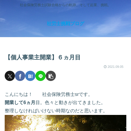
社会保険労務士試験合格からの軌跡、そして起業、挑戦。
社労士挑戦ブログ
【個人事業主開業】６ヵ月目
2021.09.05
こんにちは！ 社会保険労務士srです。
開業して6ヵ月
目。色々と動きが出てきました。
整理しなければいけない時期なのだと思います。