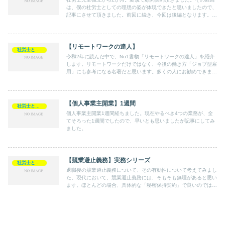
は、僕の社労士としての理想の姿が体現できたと思いましたので、
記事にさせて頂きました。前回に続き、今回は後編となります。今
回の顧問契約に至るプロセスは、僕に様々なことを教えてくれまし
た。
【リモートワークの達人】
社労士として
令和2年に読んだ中で、No1書物「リモートワークの達人」を紹介
します。リモートワークだけではなく、今後の働き方「ジョブ型雇
用」にも参考になる名著だと思います。多くの人にお勧めできます
ので、お読み頂ければ嬉しいです。
【個人事業主開業】1週間
社労士として
個人事業主開業1週間経ちました。現在やるべき4つの業務が、全
てそろった1週間でしたので、早いとも思いましたが記事にしてみ
ました。
【競業避止義務】実務シリーズ
社労士として
退職後の競業避止義務について、その有効性について考えてみまし
た。現代において、競業避止義務には、そもそも無理があると思い
ます。ほとんどの場合、具体的な「秘密保持契約」で良いのではな
いかな？と思います。