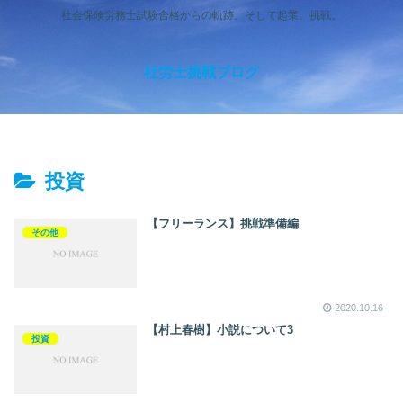
社会保険労務士試験合格からの軌跡、そして起業、挑戦。
社労士挑戦ブログ
投資
【フリーランス】挑戦準備編
その他
2020.10.16
【村上春樹】小説について3
投資