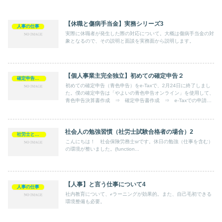
【休職と傷病手当金】実務シリーズ3
人事の仕事
実際に休職者が発生した際の対応について。大概は傷病手当金の対
象となるので、その説明と面談を実務面から説明します。
【個人事業主完全独立】初めての確定申告２
確定申告（青色申告）
初めての確定申告（青色申告）をe-Taxで、2月24日に終了しまし
た。僕の確定申告は「やよいの青色申告オンライン」を使用して、
青色申告決算書作成 ⇒ 確定申告書作成 ⇒ e-Taxでの申請と
いう順に進み完結しました。これにより、65万円の控除が得られ
ます。
社会人の勉強習慣（社労士試験合格者の場合）2
社労士として
こんにちは！ 社会保険労務士srです。休日の勉強（仕事を含む）
の環境が整いました。(function...
【人事】と言う仕事について4
人事の仕事
社内教育について、ℯラーニングが効果的。また、自己毛初できる
環境整備も必要。