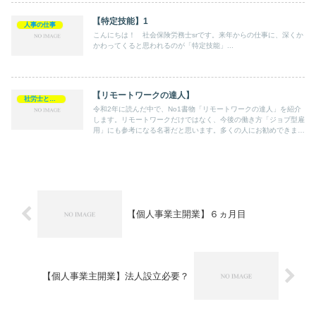
【特定技能】1
人事の仕事
こんにちは！ 社会保険労務士srです。来年からの仕事に、深くか
かわってくると思われるのが「特定技能」...
【リモートワークの達人】
社労士として
令和2年に読んだ中で、No1書物「リモートワークの達人」を紹介
します。リモートワークだけではなく、今後の働き方「ジョブ型雇
用」にも参考になる名著だと思います。多くの人にお勧めできます
ので、お読み頂ければ嬉しいです。
【個人事業主開業】６ヵ月目
【個人事業主開業】法人設立必要？