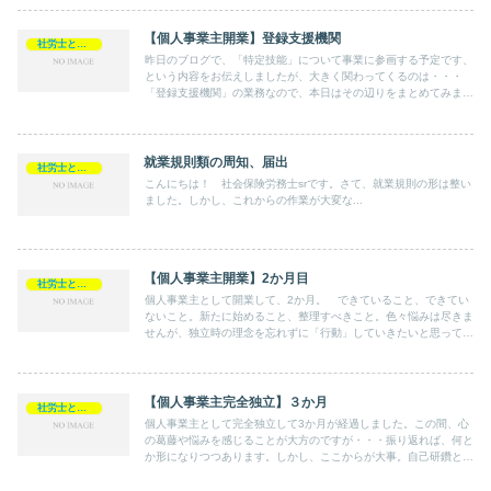
【個人事業主開業】登録支援機関
社労士として
昨日のブログで、「特定技能」について事業に参画する予定です、
という内容をお伝えしましたが、大きく関わってくるのは・・・
「登録支援機関」の業務なので、本日はその辺りをまとめてみま
す。社労士が参画するべき業務かもしれません。
就業規則類の周知、届出
社労士として
こんにちは！ 社会保険労務士srです。さて、就業規則の形は整い
ました。しかし、これからの作業が大変な...
【個人事業主開業】2か月目
社労士として
個人事業主として開業して、2か月。 できていること、できてい
ないこと。新たに始めること、整理すべきこと。色々悩みは尽きま
せんが、独立時の理念を忘れずに「行動」していきたいと思ってい
ます。
【個人事業主完全独立】３か月
社労士として
個人事業主として完全独立して3か月が経過しました。この間、心
の葛藤や悩みを感じることが大方のですが・・・振り返れば、何と
か形になりつつあります。しかし、ここからが大事。自己研鑽と周
辺の環境整備をしつつ、次の目標「新規事業」に取り組みます。