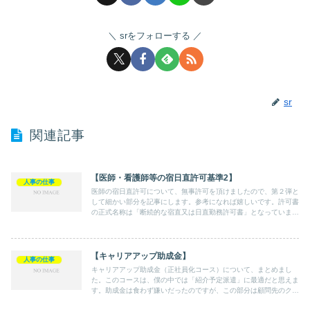
srをフォローする
sr
関連記事
【医師・看護師等の宿日直許可基準2】
人事の仕事
医師の宿日直許可について、無事許可を頂けましたので、第２弾と
して細かい部分を記事にします。参考になれば嬉しいです。許可書
の正式名称は「断続的な宿直又は日直勤務許可書」となっていま
す。
【キャリアアップ助成金】
人事の仕事
キャリアアップ助成金（正社員化コース）について、まとめまし
た。このコースは、僕の中では「紹介予定派遣」に最適だと思えま
す。助成金は食わず嫌いだったのですが、この部分は顧問先のクラ
イアントさんに是非提案しようと思います。