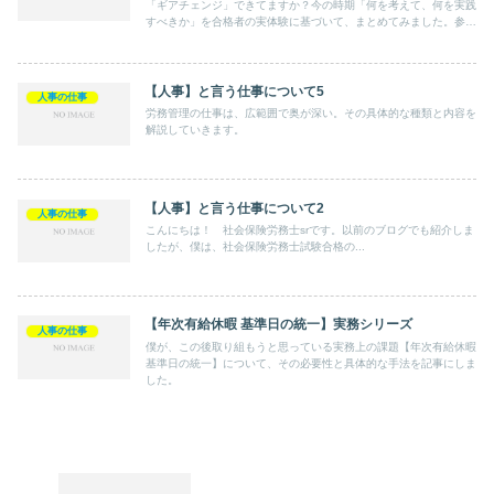
「ギアチェンジ」できてますか？今の時期「何を考えて、何を実践
すべきか」を合格者の実体験に基づいて、まとめてみました。参考
になればうれしいです。
【人事】と言う仕事について5
人事の仕事
労務管理の仕事は、広範囲で奥が深い。その具体的な種類と内容を
解説していきます。
【人事】と言う仕事について2
人事の仕事
こんにちは！ 社会保険労務士srです。以前のブログでも紹介しま
したが、僕は、社会保険労務士試験合格の...
【年次有給休暇 基準日の統一】実務シリーズ
人事の仕事
僕が、この後取り組もうと思っている実務上の課題【年次有給休暇
基準日の統一】について、その必要性と具体的な手法を記事にしま
した。