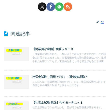
sr
関連記事
【従業員が逮捕】実務シリーズ
人事の仕事
「従業員が逮捕された」、無いようであるケースですので、その場
合の対応をまとめました。自宅待機命令の際の賃金支払いや、逮捕
されたら即クビ？など、常識的な考えと違う部分があるので慎重な
対応が必要となります。
社労士試験（回想その3）～通信教材選び
社労士試験
こんにちは！社会保険労務士srです。さて、社労士試験のに対する
自分なりの対策？対応？は決まったのです...
【社労士試験 勉強】今するべきこと３
社労士として
社労士試験まで２か月と少し、否が応でも緊張感が高まります。