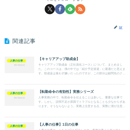
sr
関連記事
【キャリアアップ助成金】
人事の仕事
キャリアアップ助成金（正社員化コース）について、まとめまし
た。このコースは、僕の中では「紹介予定派遣」に最適だと思えま
す。助成金は食わず嫌いだったのですが、この部分は顧問先のクラ
イアントさんに是非提案しようと思います。
【転勤命令の有効性】実務シリーズ
人事の仕事
人事実務の中で、転勤命令を伝えることは多いし、重要な仕事で
す。しかし、説明不足が原因でトラブルとなることも少なからずあ
ります。そうならないよう。実務上注意する点、実際に僕が注意し
ている点をまとめました。
【人事の仕事】1日の仕事
人事の仕事