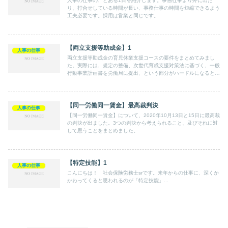
人事の仕事の、とある1日を紹介します。事務仕事より外に出た
り、打合せしている時間が長い、事務仕事の時間を短縮できるよう
工夫必要です。採用は営業と同じです。
【両立支援等助成金】1
人事の仕事
両立支援等助成金の育児休業支援コースの要件をまとめてみまし
た。実際には、規定の整備、次世代育成支援対策法に基づく、一般
行動事業計画書を労働局に提出、という部分がハードルになると思
われます。社労士が関与しないと難しいでしょう。
【同一労働同一賃金】最高裁判決
人事の仕事
【同一労働同一賃金】について、2020年10月13日と15日に最高裁
の判決が出ました。3つの判決から考えられること、及びそれに対
して思うことをまとめました。
【特定技能】1
人事の仕事
こんにちは！ 社会保険労務士srです。来年からの仕事に、深くか
かわってくると思われるのが「特定技能」...