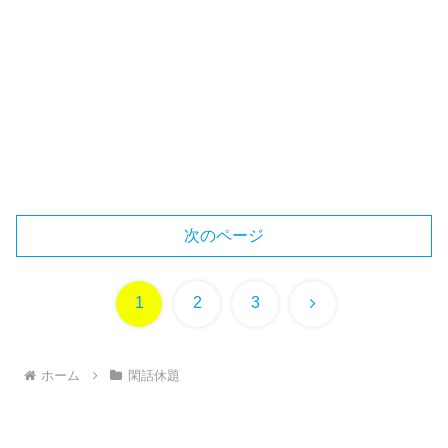
次のページ
次
1
2
3
へ
ホーム
閑話休題