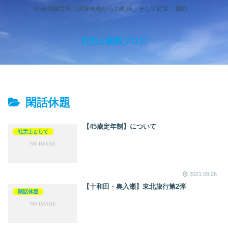
社会保険労務士試験合格からの軌跡、そして起業、挑戦。
社労士挑戦ブログ
閑話休題
【45歳定年制】について
社労士として
2021.09.26
【十和田・奥入瀬】東北旅行第2弾
閑話休題