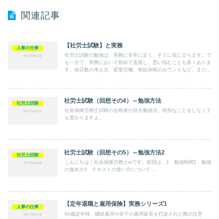
関連記事
【社労士試験】と実務
人事の仕事
社労士試験の勉強は、実務に非常に近く、すぐに役に立ちます。で
も一方で、実務において初めて直面し、思い悩むことも多々ありま
す。休日数の考え方、変形労働、有給休暇のカウントなど、まだま
だ勉強が必要です。
社労士試験（回想その4）～勉強方法
社労士試験
社会保険労務士試験の合格者か語る勉強法。特別なことをしなくて
も受かりますよ。
社労士試験（回想その5）～勉強方法2
社労士試験
こんにちは！社会保険労務士srです。前回は、1 勉強時間2 勉強
の進め方3 テキストの使い方について...
【定年退職と雇用保険】実務シリーズ1
人事の仕事
60歳定年時、継続雇用や若干の雇用延長を打診された際の注意