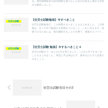
点。受給期間延長や給付制限を受けないための注意点と適正な手続
きを解説しました。
【社労士試験勉強】今すべきこと
社労士試験
社労士試験勉強で、この時期するべきことをまとめました。この時
期は、日々の中で勉強する習慣をつけること、これに尽きます。習
慣づけるためには、毎日継続することが大事で、最後のスパートに
効いてきます。
【社労士試験 勉強】今するべきこと４
社労士試験
社労士試験まで、あと1か月を切りました。この1か月でするべき
ことをまとめました。周辺に手は伸ばさず、基本をひたすら定着さ
せましょう。
社労士試験当日その3