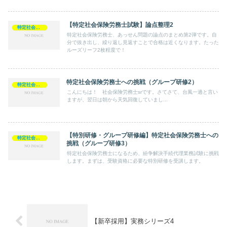
【特定社会保険労務士試験】論点整理2
特定社会保険労務士
特定社会保険労務士、あっせん問題の論点のまとめ第2弾です。自
分で抜き出し、繰り返し見返すことで合格は近くなります。たった
ルーズリーフ2枚程度で！
特定社会保険労務士への挑戦（グループ研修2）
特定社会保険労務士
こんにちは！ 社会保険労務士srです。さてさて、台風一過と言い
ますが、翌日は朝から天気回復していまし...
【特別研修・グループ研修編】特定社会保険労務士への
特定社会保険労務士
挑戦（グループ研修3）
特定社会保険労務士になるため、紛争解決手続代理業務試験に挑戦
します。まずは、受験資格に必要な特別研修を受講します。
【新卒採用】実務シリーズ4