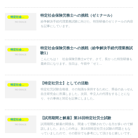
特定社会保険労務士への挑戦（ゼミナール）
特定社会保険労務士
紛争解決手続代理業務試験に向けた、特別研修のゼミナールの内容
を記事にしています。
特定社会保険労務士への挑戦（紛争解決手続代理業務試
特定社会保険労務士
験1）
こんにちは！ 社会保険労務士srです。さて、長かった特別研修も
最終日になります。当日は、午前中「ゼミ...
【特定社労士】としての活動
特定社会保険労務士
特定社労試験合格後、その知識を保持するために、県会のあっせん
自主研究会に所属しました。次回、申立人の代理をすることにな
り、その事例と対応を記事にしました。
【試用期間と解雇】第16回特定社労士試験
特定社会保険労務士
試用期間と解雇の関係を、間違って理解されている方が多いので解
説しました。またこの件は、第16回特定社労士試験の問題ともな
っていましたので、その部分でも参考にして頂けると嬉しいです。