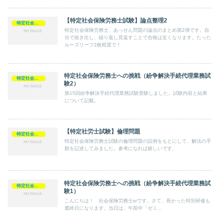
【特定社会保険労務士試験】論点整理2
特定社会保険労務士
特定社会保険労務士、あっせん問題の論点のまとめ第2弾です。自
分で抜き出し、繰り返し見返すことで合格は近くなります。たった
ルーズリーフ2枚程度で！
特定社会保険労務士への挑戦（紛争解決手続代理業務試
特定社会保険労務士
験2）
第15回紛争解決手続代理業務試験受験しました。試験内容と結果
について記載。
【特定社労士試験】倫理問題
特定社会保険労務士
特定社会保険労務士試験の倫理問題の設例をもとにして、解法の手
順を記述してみました。参考になれば嬉しいです。
特定社会保険労務士への挑戦（紛争解決手続代理業務試
特定社会保険労務士
験1）
こんにちは！ 社会保険労務士srです。さて、長かった特別研修も
最終日になります。当日は、午前中「ゼミ...