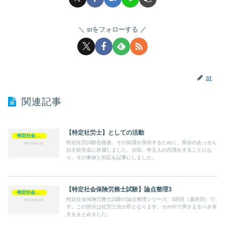
srをフォローする
sr
関連記事
【特定社労士】としての活動
特定社会保険労務士
特定社労試験合格後、その知識を保持するために、県会のあっせん
自主研究会に所属しました。次回、申立人の代理をすることにな
り、その事例と対応を記事にしました。
【特定社会保険労務士試験】論点整理3
特定社会保険労務士
特定社会保険労務士試験の論点整理シリーズ、3回目（最終回）で
す。この部分は社労士法が肝となります。その中で押さえるべき条
文をまとめました。