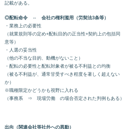
記載がある。
◎配転命令 ⇔ 会社の権利濫用（労契法3条等）
・業務上の必要性
（就業規則等の定め+配転目的の正当性+契約上の包括同
意等）
・人選の妥当性
（他の不当な目的、動機がないこと）
・配転の必要性と配転対象者が被る不利益との均衡
（被る不利益が、通常甘受すべき程度を著しく超えない
か）
※職種限定かどうかも視野に入れる
（事務系 ⇒ 現場労働 の場合否定された判例もある）
出向（関連会社等社外への異動）