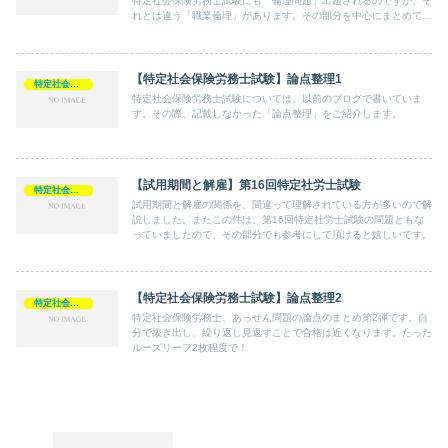
特定社会保険労務士試験にも「倫理問題」出題されるのですが、そ
れとは違う「職業倫理」があります。その部分を中心にまとめてみ
ました。
【特定社会保険労務士試験】論点整理1
特定社会保険労務士
特定社会保険労務士試験については、以前のブログで書いていま
す。その際、記載しなかった「論点整理」をご紹介します。
【試用期間と解雇】第16回特定社労士試験
特定社会保険労務士
試用期間と解雇の関係を、間違って理解されている方が多いので解
説しました。またこの件は、第16回特定社労士試験の問題ともな
っていましたので、その部分でも参考にして頂けると嬉しいです。
【特定社会保険労務士試験】論点整理2
特定社会保険労務士
特定社会保険労務士、あっせん問題の論点のまとめ第2弾です。自
分で抜き出し、繰り返し見返すことで合格は近くなります。たった
ルーズリーフ2枚程度で！