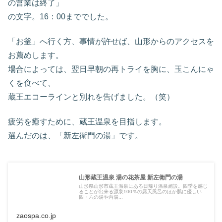
の営業は終了」
の文字。16：00まででした。
「お釜」へ行く方、事情が許せば、山形からのアクセスを
お薦めします。
場合によっては、翌日早朝の再トライを胸に、玉こんにゃ
くを食べて、
蔵王エコーラインと別れを告げました。（笑）
疲労を癒すために、蔵王温泉を目指します。
選んだのは、「新左衛門の湯」です。
山形蔵王温泉 湯の花茶屋 新左衛門の湯
山形県山形市蔵王温泉にある日帰り温泉施設。四季を感じ
ることが出来る源泉100％の露天風呂のほか肌に優しい
四・六の湯や内湯...
zaospa.co.jp