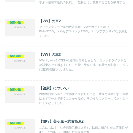
学ぶ～最悪で最良の災難」「教育とは、教育することを教育する」
など、自分の人生と合わせ感想を述べさせて頂いています。
【VW】の車2
閑話休題
クリーンディーゼルの代表車種、VWパサート2.0TDI、
BMW320D、メルセデスベンツ220D、マツダアテンザXDに試乗し
ました。
【VW】の車3
閑話休題
VWパサート2.0TDIを1週間お借りしました。ロングドライブを含
め試乗させて頂きました。性能・乗り心地・燃費と好印象で、さら
に追加試乗になりました。
【健康】について2
閑話休題
腰椎椎間板ヘルニア手術後に実行したこと。禁煙と運動です。運動
はまずプールで歩くことから始め、そのうちにクロールで泳ぐよう
にまでなりました。
【旅行】美ヶ原～志賀高原2
閑話休題
こんにちは！ 社会保険労務士srです。以前ご紹介した出雲旅行が
3月、その年（2018年）社会保険労務...