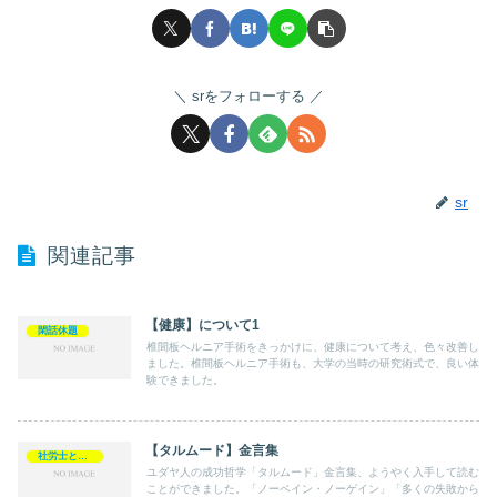
srをフォローする
sr
関連記事
【健康】について1
閑話休題
椎間板ヘルニア手術をきっかけに、健康について考え、色々改善し
ました。椎間板ヘルニア手術も、大学の当時の研究術式で、良い体
験できました。
【タルムード】金言集
社労士として
ユダヤ人の成功哲学「タルムード」金言集、ようやく入手して読む
ことができました。「ノーペイン・ノーゲイン」「多くの失敗から