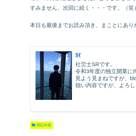
すみません、次回に続く・・・です。（笑
本日も最後までお読み頂き、まことにあり
sr
社労士SRです。
令和3年度の独立開業に
見よう見まねですが、blog
拙い内容ですが、よろし
閑話休題