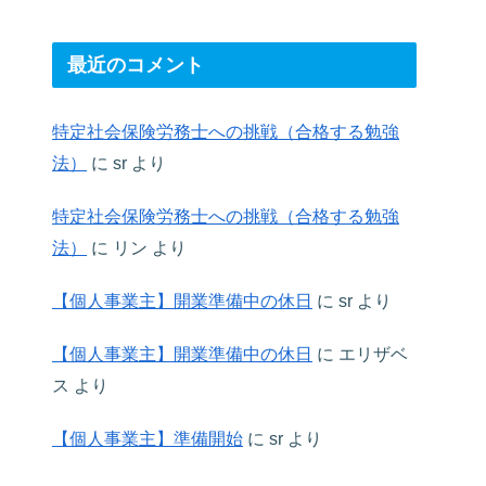
最近のコメント
特定社会保険労務士への挑戦（合格する勉強
法）
に
sr
より
特定社会保険労務士への挑戦（合格する勉強
法）
に
リン
より
【個人事業主】開業準備中の休日
に
sr
より
【個人事業主】開業準備中の休日
に
エリザベ
ス
より
【個人事業主】準備開始
に
sr
より